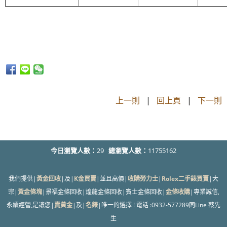
上一則
|
回上頁
|
下一則
今日瀏覽人數：
29
總瀏覽人數：
11755162
我們提供|
黃金回收
|及|
K金買賣
|並且高價|
收購勞力士
|
Rolex二手錶買賣
|大
宗|
黃金條塊
|景福金條回收|煌龍金條回收|賓士金條回收|
金條收購
|專業誠信,
永續經營,是讓您|
賣黃金
|及|
名錶
|唯一的選擇 ! 電話 :0932-577289同Line 蔡先
生