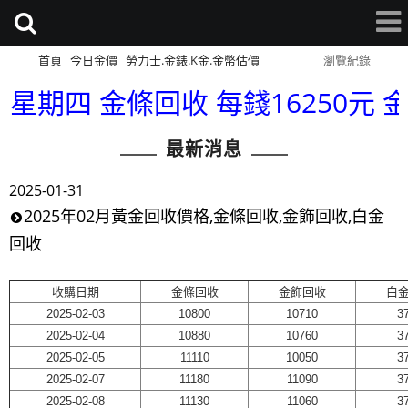
首頁
今日金價
勞力士.金錶.K金.金幣估價
網站導覽
瀏覽紀錄
星期四 金條回收 每錢16250元 金幣回
最新消息
2025-01-31
2025年02月黃金回收價格,金條回收,金飾回收,白金
回收
收購日期
金條回收
金飾回收
白
2025-02-03
10800
10710
3
2025-02-04
10880
10760
3
2025-02-05
11110
10050
3
2025-02-07
11180
11090
3
2025-02-08
11130
11060
3