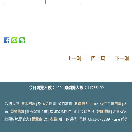
上一則
|
回上頁
|
下一則
今日瀏覽人數：
422
總瀏覽人數：
11756409
我們提供|
黃金回收
|及|
K金買賣
|並且高價|
收購勞力士
|
Rolex二手錶買賣
|大
宗|
黃金條塊
|景福金條回收|煌龍金條回收|賓士金條回收|
金條收購
|專業誠信,
永續經營,是讓您|
賣黃金
|及|
名錶
|唯一的選擇 ! 電話 :0932-577289同Line 蔡先
生