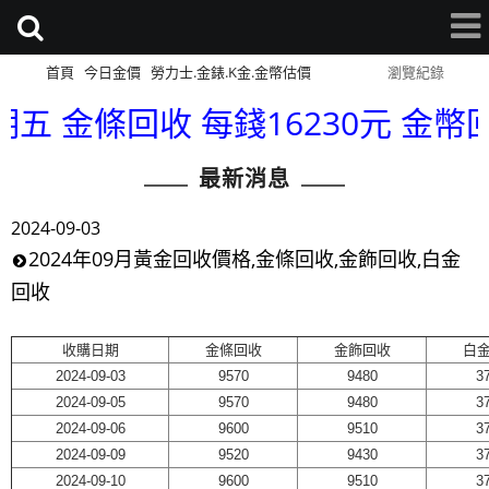
首頁
今日金價
勞力士.金錶.K金.金幣估價
網站導覽
瀏覽紀錄
五 金條回收 每錢16230元 金幣回收 
最新消息
2024-09-03
2024年09月黃金回收價格,金條回收,金飾回收,白金
回收
收購日期
金條回收
金飾回收
白
2024-09-03
9570
9480
3
2024-09-05
9570
9480
3
2024-09-06
9600
9510
3
2024-09-09
9520
9430
3
2024-09-10
9600
9510
3